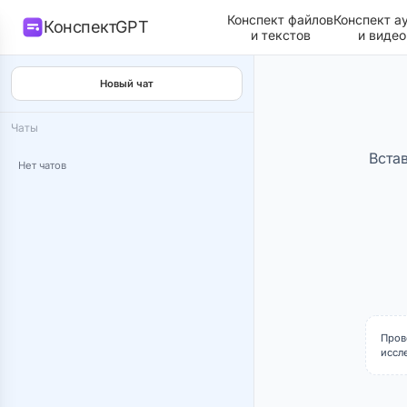
Конспект файлов
Конспект а
КонспектGPT
и текстов
и видео
Новый чат
Чаты
Вста
Нет чатов
Пров
иссл