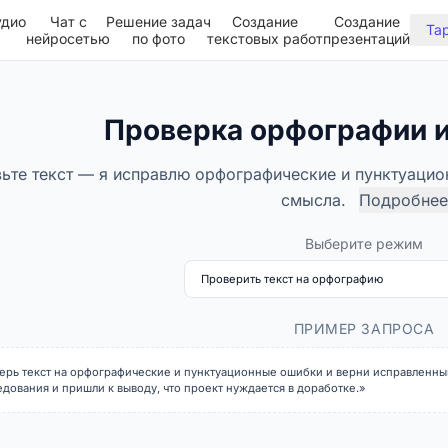
удио
Чат с
Решение задач
Создание
Создание
Та
нейросетью
по фото
текстовых работ
презентаций
Проверка орфографии и
вьте текст — я исправлю орфографические и пунктуацио
смысла.
Подробнее
Выберите режим
ПРИМЕР ЗАПРОСА
ерь текст на орфографические и пунктуационные ошибки и верни исправленный
едования и пришли к выводу, что проект нуждается в доработке.»