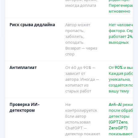
иногда доплата
Перегенераци
мгновенно
Риск срыва дедлайна
Автор может
Нет человечес
пропасть,
фактора. Серви
заболеть,
работает 24/7,
опоздать.
выходных
Возврат — через
спор
Антиплагиат
От 60 до 90% —
От 90% и выше
зависит от
Каждая работа
автора. Иногда —
уникальна,
копипаст из
создаётся под
старых работ
вашу тему
Проверка ИИ-
Не
Anti-AI режим:
детектором
контролируется.
после обработ
Если автор
детекторы
использовал
(GPTZero,
ChatGPT —
ZeroGPT)
детектор покажет
показывают 0