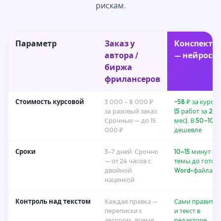
рискам.
Параметр
Заказ у
КонспектG
автора /
— нейросе
биржа
фрилансеров
Стоимость курсовой
3 000 – 8 000 ₽
~58 ₽ за курсо
за разовый заказ.
(5 работ за 289
Срочные — до 15
мес). В 50–100 
000 ₽
дешевле
Сроки
3–7 дней. Срочно
10–15 минут от
— от 24 часов с
темы до готов
двойной
Word-файла. 2
наценкой
Контроль над текстом
Каждая правка —
Сами правите 
переписки с
и текст в
автором, время,
редакторе.