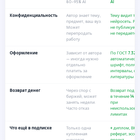
80–95% AI
AI
Конфиденциальность
Автор знает тему,
Тему видит то
предмет, ваш вуз.
нейросеть. Ра
Может
не публикуется
перепродать
не передаётся
работу
Оформление
Зависит от автора
По ГОСТ 7.32-
— иногда нужно
автоматически
отдельно
шрифт, поля,
платить за
интервалы, сп
оформление
литературы
Возврат денег
Через спор с
Возврат подпи
биржей, может
в течение 14 д
занять недели.
при
Часто отказ
неиспользова
лимитах
Что ещё в подписке
Только одна
+ диплом, ВКР,
купленная
реферат, эссе,
курсовая
проект,